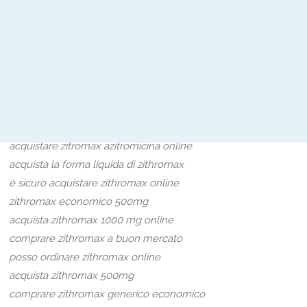
acquista zithromax online durante la notte
ordina zithromax
acquista zithromax ora
acquista zithromax online consegna il giorno successivo
comprare zithromax per animali domestici
acquistare zithromax per la clamidia
come acquistare zithromax online
acquistare zitromax azitromicina online
acquista la forma liquida di zithromax
è sicuro acquistare zithromax online
zithromax economico 500mg
acquista zithromax 1000 mg online
comprare zithromax a buon mercato
posso ordinare zithromax online
acquista zithromax 500mg
comprare zithromax generico economico